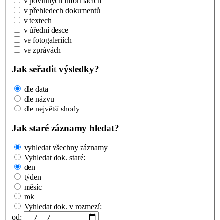
v povinných informacích
v přehledech dokumentů
v textech
v úřední desce
ve fotogaleriích
ve zprávách
Jak seřadit výsledky?
dle data
dle názvu
dle největší shody
Jak staré záznamy hledat?
vyhledat všechny záznamy
Vyhledat dok. staré:
den
týden
měsíc
rok
Vyhledat dok. v rozmezí:
od: