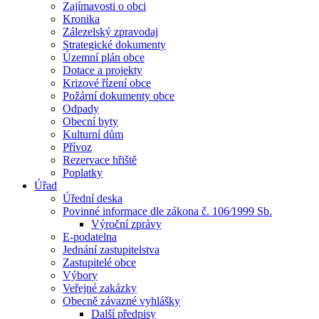
Zajímavosti o obci
Kronika
Zálezelský zpravodaj
Strategické dokumenty
Územní plán obce
Dotace a projekty
Krizové řízení obce
Požární dokumenty obce
Odpady
Obecní byty
Kulturní dům
Přívoz
Rezervace hřiště
Poplatky
Úřad
Úřední deska
Povinné informace dle zákona č. 106⁄1999 Sb.
Výroční zprávy
E-podatelna
Jednání zastupitelstva
Zastupitelé obce
Výbory
Veřejné zakázky
Obecně závazné vyhlášky
Další předpisy