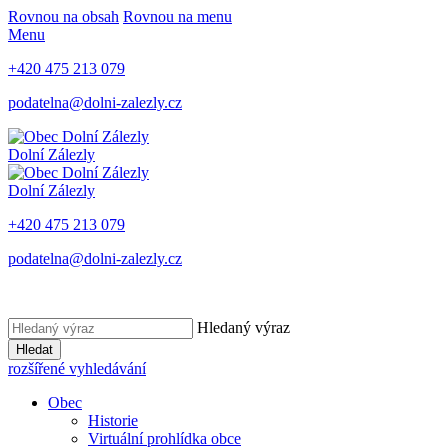
Rovnou na obsah
Rovnou na menu
Menu
+420 475 213 079
podatelna@dolni-zalezly.cz
Dolní Zálezly
Dolní Zálezly
+420 475 213 079
podatelna@dolni-zalezly.cz
Hledaný výraz
Hledat
rozšířené vyhledávání
Obec
Historie
Virtuální prohlídka obce