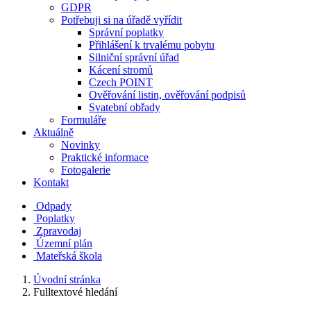
GDPR
Potřebuji si na úřadě vyřídit
Správní poplatky
Přihlášení k trvalému pobytu
Silniční správní úřad
Kácení stromů
Czech POINT
Ověřování listin, ověřování podpisů
Svatební obřady
Formuláře
Aktuálně
Novinky
Praktické informace
Fotogalerie
Kontakt
Odpady
Poplatky
Zpravodaj
Územní plán
Mateřská škola
Úvodní stránka
Fulltextové hledání